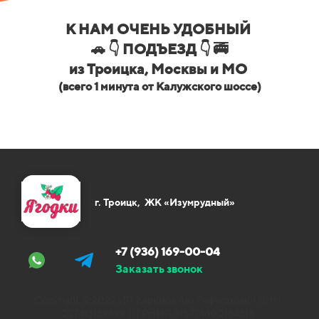
К НАМ ОЧЕНЬ УДОБНЫЙ
🚗 👇 ПОДЪЕЗД 👇 🚎
из Троицка, Москвы и МО
(всего 1 минута от Калужского шоссе)
г. Троицк, ЖК «Изумрудный»
+7 (936) 169-00-04
Заказать звонок
Copyright © 2022 ИП Каримов Аяз Рафагатович ИНН
027413139899 ОГРНИП 315774600164314